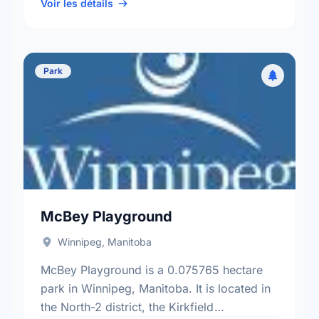
electoral ward.
Voir les détails
Park
McBey Playground
Winnipeg, Manitoba
McBey Playground is a 0.075765 hectare
park in Winnipeg, Manitoba. It is located in
the North-2 district, the Kirkfield