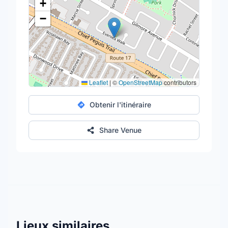
+
−
Leaflet
|
©
OpenStreetMap
contributors
Obtenir l'itinéraire
Share Venue
Lieux similaires