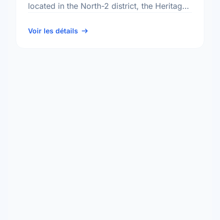
located in the North-2 district, the Heritage
Park neighbourhood, and the St. Charles
electoral ward.
Voir les détails