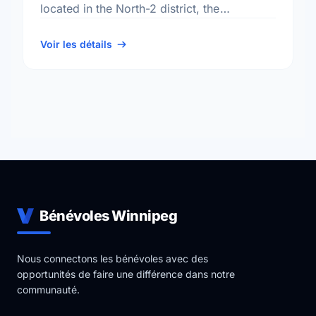
located in the North-2 district, the
Birchwood neighbourhood, and the St.
James - Brooklands electoral ward.
Voir les détails
Bénévoles Winnipeg
Nous connectons les bénévoles avec des
opportunités de faire une différence dans notre
communauté.