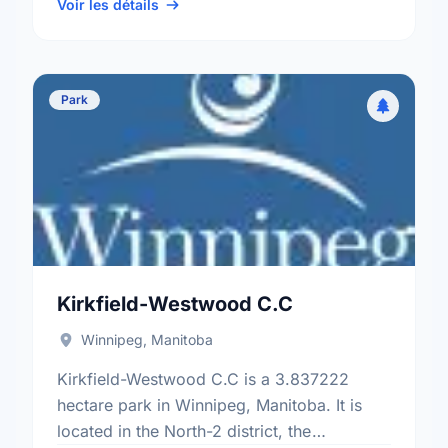
electoral ward.
Voir les détails
Park
Kirkfield-Westwood C.C
Winnipeg, Manitoba
Kirkfield-Westwood C.C is a 3.837222
hectare park in Winnipeg, Manitoba. It is
located in the North-2 district, the