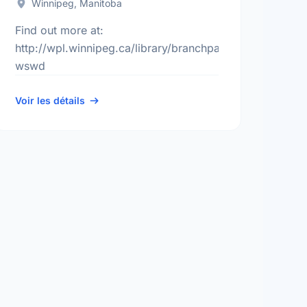
Winnipeg, Manitoba
Find out more at:
ch.aspx?
http://wpl.winnipeg.ca/library/branchpages/branch.aspx
wswd
Voir les détails