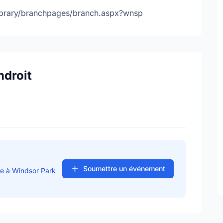
/library/branchpages/branch.aspx?wnsp
ndroit
Soumettre un événement
se à Windsor Park