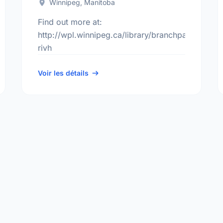
Winnipeg, Manitoba
Find out more at:
es/branch.aspx?
http://wpl.winnipeg.ca/library/branchpages/bran
rivh
Voir les détails