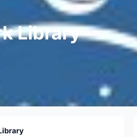
k Library
Library