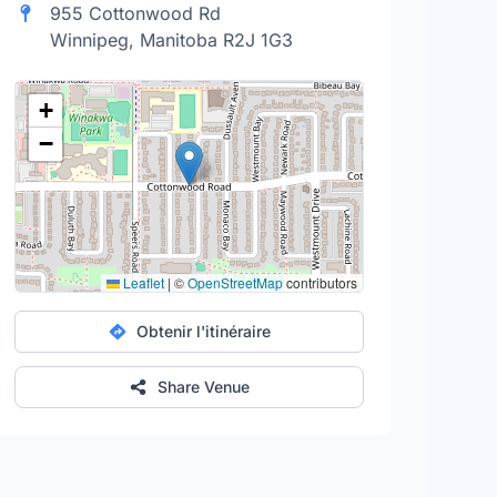
955 Cottonwood Rd
Winnipeg, Manitoba R2J 1G3
+
−
Leaflet
|
©
OpenStreetMap
contributors
Obtenir l'itinéraire
Share Venue