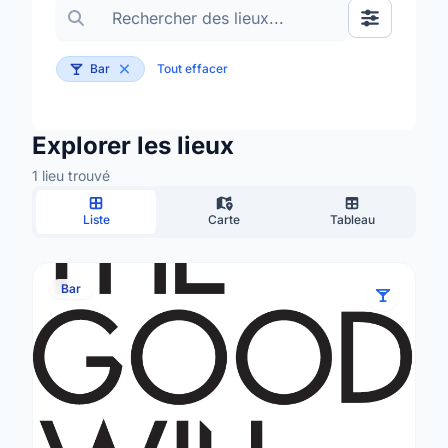
Basculer le
Bar
Tout effacer
Explorer les lieux
1 lieu trouvé
Liste
Carte
Tableau
Bar